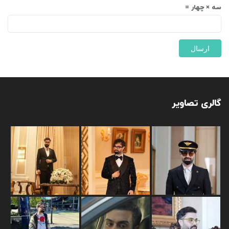
سه × چهار =
گالری تصاویر