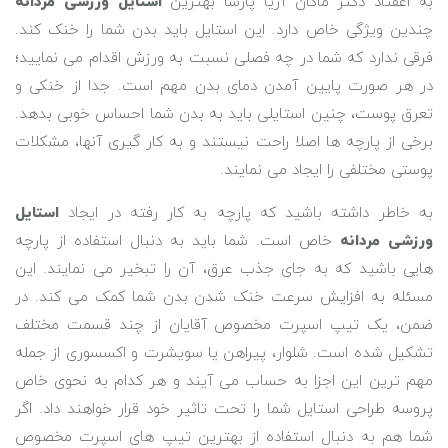
به اعقتاد دکتر ماکان آریا پارسا بهترین
استایل ورزشی مردانه
چندین ویژگی خاص دارد. این استایل باید بدن شما را خنک کند.
فرقی ندارد که شما در چه فصلی نسبت به ورزش اقدام می نمایید؛
در هر صورت پایین آمدن دمای بدن مهم است. جدا از خنکی و
تعرق پوست، چنین استایلی باید به بدن شما احساس خوبی بدهد.
برخی از پارچه ها اصلا راحت نیستند و به کار گیری آنها، مشکلات
پوستی مختلفی را ایجاد می نمایند.
به خاطر داشته باشید که پارچه به کار رفته در ایجاد
استایل
ورزشی مردانه
خاص است. شما باید به دنبال استفاده از پارچه
هایی باشید که به جای جذب عرق، آن را تبخیر می نمایند. این
مسئله به افزایش سرعت خنک شدن بدن شما کمک می کند. در
ضمن، یک تیپ اسپرت مخصوص آقایان از چند قسمت مختلف
تشکیل شده است. شلوار، پیراهن یا سویشرت و اکسسوری از جمله
مهم ترین این اجزا به حساب می آیند و هر کدام به نحوی خاص
پروسه طراحی استایل شما را تحت تاثیر خود قرار خواهند داد. اگر
شما هم به دنبال استفاده از بهترین تیپ های اسپرت مخصوص